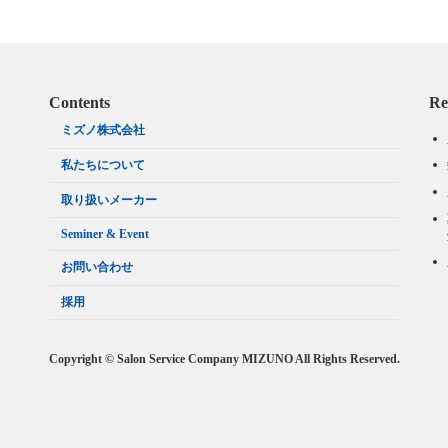
Contents
Re
ミズノ株式会社
私たちについて
取り扱いメーカー
Seminer & Event
お問い合わせ
採用
Copyright © Salon Service Company MIZUNO All Rights Reserved.
Powered by
WordPress
&
Lightning Theme
by Vektor,Inc. technology.